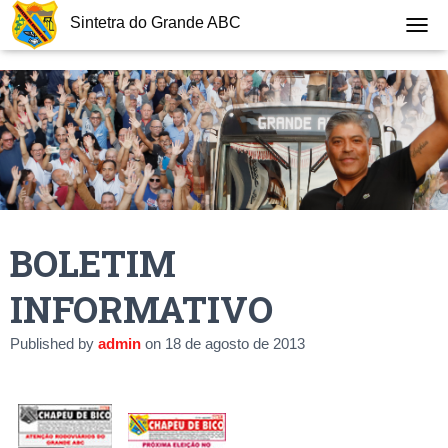
Sintetra do Grande ABC
T
O
G
G
L
E
N
A
V
I
G
BOLETIM
A
T
I
INFORMATIVO
O
N
Published by
admin
on
18 de agosto de 2013