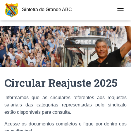
Sintetra do Grande ABC
T
O
G
G
L
E
N
A
V
I
G
A
Circular Reajuste 2025
T
I
O
Informamos que as circulares referentes aos reajustes
N
salariais das categorias representadas pelo sindicato
estão disponíveis para consulta.
Acesse os documentos completos e fique por dentro dos