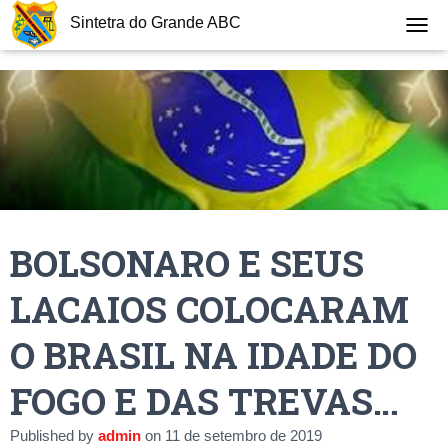
Sintetra do Grande ABC
T
O
G
G
L
E
N
A
V
I
G
BOLSONARO E SEUS
A
T
I
LACAIOS COLOCARAM
O
N
O BRASIL NA IDADE DO
FOGO E DAS TREVAS…
Published by
admin
on
11 de setembro de 2019