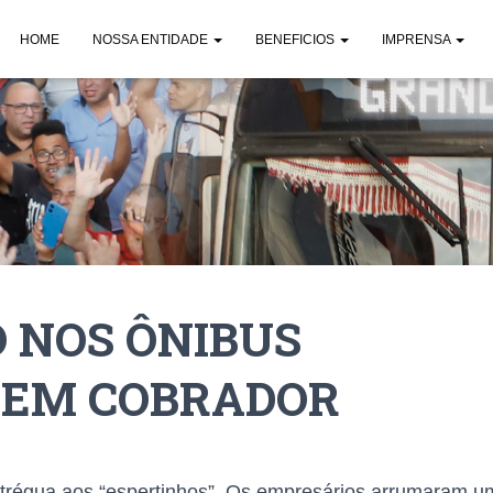
HOME
NOSSA ENTIDADE
BENEFICIOS
IMPRENSA
 NOS ÔNIBUS
SEM COBRADOR
o trégua aos “espertinhos”. Os empresários arrumaram 