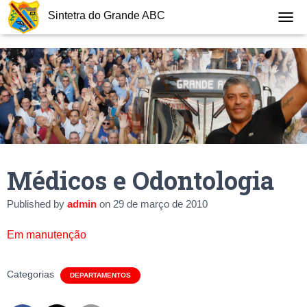
Sintetra do Grande ABC
T
O
G
G
L
E
N
A
V
I
G
Médicos e Odontologia
A
T
I
Published by
admin
on
29 de março de 2010
O
N
Em manutenção
Categorias
DEPARTAMENTOS