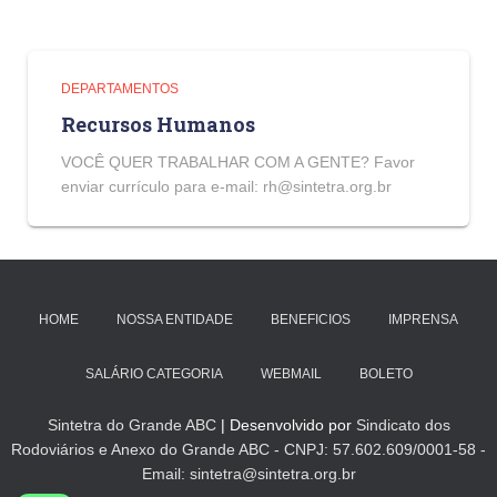
DEPARTAMENTOS
Recursos Humanos
VOCÊ QUER TRABALHAR COM A GENTE? Favor
enviar currículo para e-mail: rh@sintetra.org.br
HOME
NOSSA ENTIDADE
BENEFICIOS
IMPRENSA
SALÁRIO CATEGORIA
WEBMAIL
BOLETO
Sintetra do Grande ABC
| Desenvolvido por
Sindicato dos
Rodoviários e Anexo do Grande ABC - CNPJ: 57.602.609/0001-58 -
Email: sintetra@sintetra.org.br