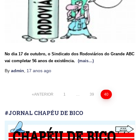
No dia 17 de outubro, o Sindicato dos Rodoviários do Grande ABC
vai completar 56 anos de existência.
(mais…)
By
admin
,
17 anos
ago
Paginação
ANTERIOR
1
…
39
40
de
#JORNAL CHAPÉU DE BICO
posts