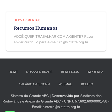
DEPARTAMENTOS
Recursos Humanos
VOCÊ QUER TRABALHAR COM A GENTE? Favor
enviar currículo para e-mail: rh@sintetra.org.br
HOME
NOSSA ENTIDADE
BENEFICIOS
IMPRENSA
SALÁRIO CATEGORIA
WEBMAIL
BOLETO
Sintetra do Grande ABC
| Desenvolvido por
Sindicato dos
Rodoviários e Anexo do Grande ABC - CNPJ: 57.602.609/0001-58 -
Email: sintetra@sintetra.org.br