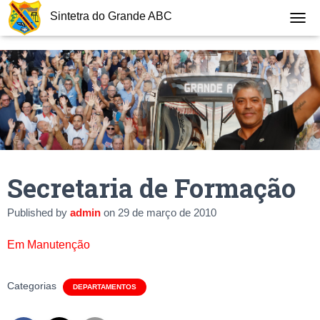
Sintetra do Grande ABC
T
O
G
G
L
E
N
A
V
I
G
Secretaria de Formação
A
T
I
Published by
admin
on
29 de março de 2010
O
N
Em Manutenção
Categorias
DEPARTAMENTOS