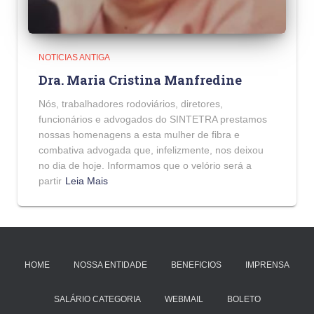
NOTICIAS ANTIGA
Dra. Maria Cristina Manfredine
Nós, trabalhadores rodoviários, diretores,
funcionários e advogados do SINTETRA prestamos
nossas homenagens a esta mulher de fibra e
combativa advogada que, infelizmente, nos deixou
no dia de hoje. Informamos que o velório será a
partir
Leia Mais
HOME
NOSSA ENTIDADE
BENEFICIOS
IMPRENSA
SALÁRIO CATEGORIA
WEBMAIL
BOLETO