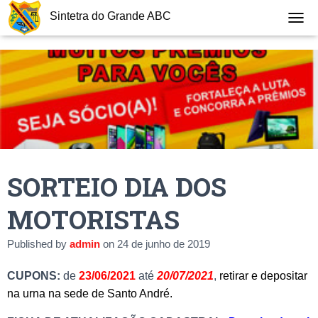
Sintetra do Grande ABC
T
O
G
G
L
E
N
A
V
I
G
SORTEIO DIA DOS
A
T
I
MOTORISTAS
O
N
Published by
admin
on
24 de junho de 2019
CUPONS:
de
23/06/2021
até
20/07/2021
,
r
etirar e depositar
na urna na sede de Santo André.