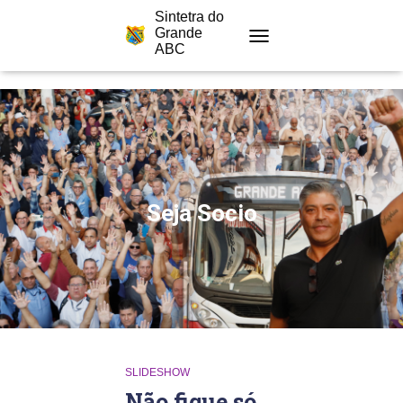
Sintetra do
Grande
ABC
TOGGLE
NAVIGATION
Seja Socio
SLIDESHOW
Não fique só