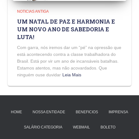
NOTICIAS ANTIGA
UM NATAL DE PAZ E HARMONIA E
UM NOVO ANO DE SABEDORIA E
LUTA!
Com garra, nós iremos dar um “pé” na opressão que
está acontecendo contra a classe trabalhadora do
Brasil. Está por vir um ano de incansáveis batalhas.
Estamos atentos, mas não acovardados. Que
ninguém ouse duvidar
Leia Mais
HOME
NOSSA ENTIDADE
BENEFICIOS
IMPRENSA
SALÁRIO CATEGORIA
WEBMAIL
BOLETO