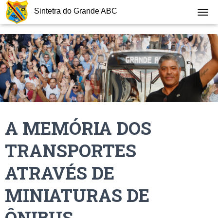
Sintetra do Grande ABC
T
O
G
G
L
E
N
A
V
I
G
A MEMÓRIA DOS
A
T
I
TRANSPORTES
O
N
ATRAVÉS DE
MINIATURAS DE
ÔNIBUS.