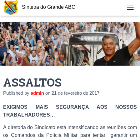
Sintetra do Grande ABC
T
O
G
G
L
E
N
A
V
I
G
ASSALTOS
A
T
I
Published by
admin
on
21 de fevereiro de 2017
O
N
EXIGIMOS MAIS SEGURANÇA AOS NOSSOS
TRABALHADORES…
A diretoria do Sindicato está intensificando as reuniões com
os Comandos da Polícia Militar para tentar garantir um