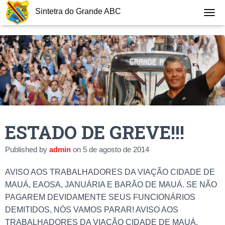
Sintetra do Grande ABC
T
O
G
G
L
E
N
A
V
I
G
ESTADO DE GREVE!!!
A
T
I
Published by
admin
on
5 de agosto de 2014
O
N
AVISO AOS TRABALHADORES DA VIAÇÃO CIDADE DE
MAUÁ, EAOSA, JANUÁRIA E BARÃO DE MAUÁ. SE NÃO
PAGAREM DEVIDAMENTE SEUS FUNCIONÁRIOS
DEMITIDOS, NÓS VAMOS PARAR! AVISO AOS
TRABALHADORES DA VIAÇÃO CIDADE DE MAUÁ,