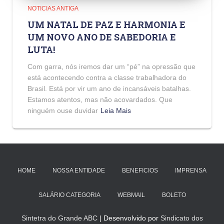
NOTICIAS ANTIGA
UM NATAL DE PAZ E HARMONIA E
UM NOVO ANO DE SABEDORIA E
LUTA!
Com garra, nós iremos dar um “pé” na opressão que
está acontecendo contra a classe trabalhadora do
Brasil. Está por vir um ano de incansáveis batalhas.
Estamos atentos, mas não acovardados. Que
ninguém ouse duvidar
Leia Mais
HOME
NOSSA ENTIDADE
BENEFICIOS
IMPRENSA
SALÁRIO CATEGORIA
WEBMAIL
BOLETO
Sintetra do Grande ABC
| Desenvolvido por
Sindicato dos