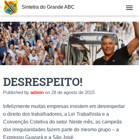
Sintetra do Grande ABC
T
O
G
G
L
E
N
A
V
I
G
DESRESPEITO!
A
T
I
Published by
admin
on
28 de agosto de 2015
O
N
Infelizmente muitas empresas insistem em desrespeitar
o direito dos trabalhadores, a Lei Trabalhista e a
Convenção Coletiva do setor. Neste mês, as campeãs
das irregularidades fazem parte do mesmo grupo – a
Expresso Guarará e a São José.