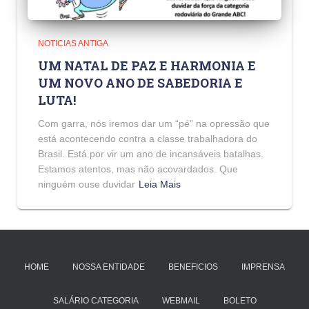
NOTICIAS ANTIGA
UM NATAL DE PAZ E HARMONIA E
UM NOVO ANO DE SABEDORIA E
LUTA!
Com garra, nós iremos dar um “pé” na opressão que
está acontecendo contra a classe trabalhadora do
Brasil. Está por vir um ano de incansáveis batalhas.
Estamos atentos, mas não acovardados. Que
ninguém ouse duvidar
Leia Mais
HOME
NOSSA ENTIDADE
BENEFICIOS
IMPRENSA
SALÁRIO CATEGORIA
WEBMAIL
BOLETO