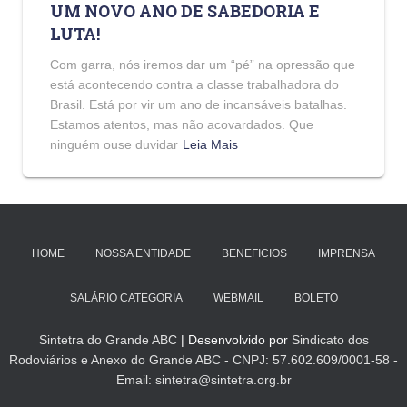
UM NOVO ANO DE SABEDORIA E
LUTA!
Com garra, nós iremos dar um “pé” na opressão que
está acontecendo contra a classe trabalhadora do
Brasil. Está por vir um ano de incansáveis batalhas.
Estamos atentos, mas não acovardados. Que
ninguém ouse duvidar
Leia Mais
HOME
NOSSA ENTIDADE
BENEFICIOS
IMPRENSA
SALÁRIO CATEGORIA
WEBMAIL
BOLETO
Sintetra do Grande ABC
| Desenvolvido por
Sindicato dos
Rodoviários e Anexo do Grande ABC - CNPJ: 57.602.609/0001-58 -
Email: sintetra@sintetra.org.br