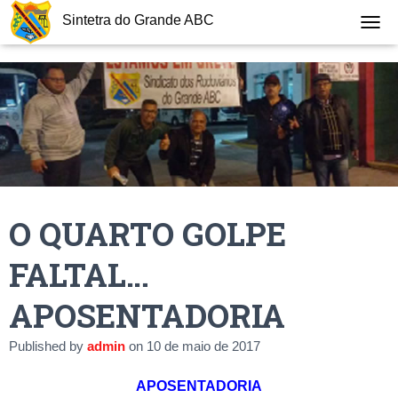
Sintetra do Grande ABC
T
O
G
G
L
E
N
A
V
I
G
O QUARTO GOLPE
A
T
I
FALTAL…
O
N
APOSENTADORIA
Published by
admin
on
10 de maio de 2017
APOSENTADORIA