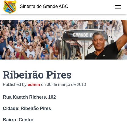
Sintetra do Grande ABC
T
O
G
G
L
E
N
A
V
I
G
Ribeirão Pires
A
T
I
Published by
admin
on
30 de março de 2010
O
N
Rua Kaetch Richers, 102
Cidade: Ribeirão Pires
Bairro: Centro