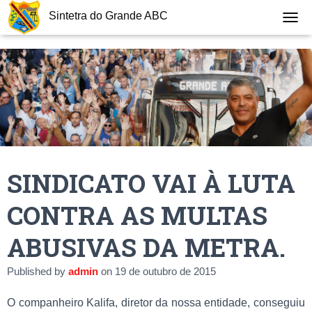
Sintetra do Grande ABC
T
O
G
G
L
E
N
A
V
I
G
SINDICATO VAI À LUTA
A
T
I
CONTRA AS MULTAS
O
N
ABUSIVAS DA METRA.
Published by
admin
on
19 de outubro de 2015
O companheiro Kalifa, diretor da nossa entidade, conseguiu