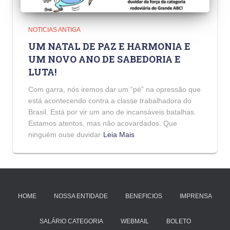
NOTICIAS ANTIGA
UM NATAL DE PAZ E HARMONIA E
UM NOVO ANO DE SABEDORIA E
LUTA!
Com garra, nós iremos dar um “pé” na opressão que
está acontecendo contra a classe trabalhadora do
Brasil. Está por vir um ano de incansáveis batalhas.
Estamos atentos, mas não acovardados. Que
ninguém ouse duvidar
Leia Mais
HOME
NOSSA ENTIDADE
BENEFICIOS
IMPRENSA
SALÁRIO CATEGORIA
WEBMAIL
BOLETO