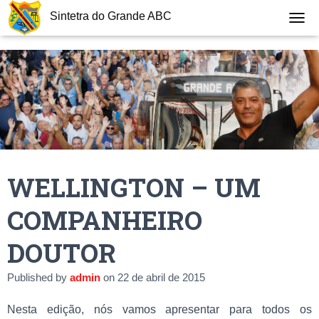
Sintetra do Grande ABC
T
O
G
G
L
E
N
A
V
I
G
WELLINGTON – UM
A
T
I
COMPANHEIRO
O
N
DOUTOR
Published by
admin
on
22 de abril de 2015
Nesta edição, nós vamos apresentar para todos os